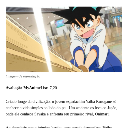
Imagem de reprodução
Avaliação MyAnimeList:
7,20
Criado longe da civilização, o jovem espadachim Yaiba Kurogane só
conhece a vida simples ao lado do pai. Um acidente os leva ao Japão,
onde ele conhece Sayaka e enfrenta seu primeiro rival, Onimaru.
Ao descobrir que o inimigo herdou uma espada demoníaca, Yaiba