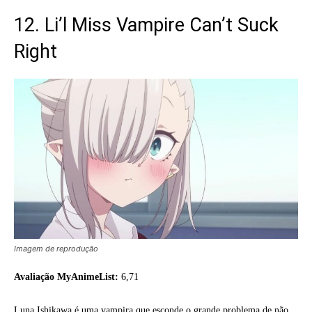
12. Li’l Miss Vampire Can’t Suck
Right
Imagem de reprodução
Avaliação MyAnimeList:
6,71
Luna Ishikawa é uma vampira que esconde o grande problema de não