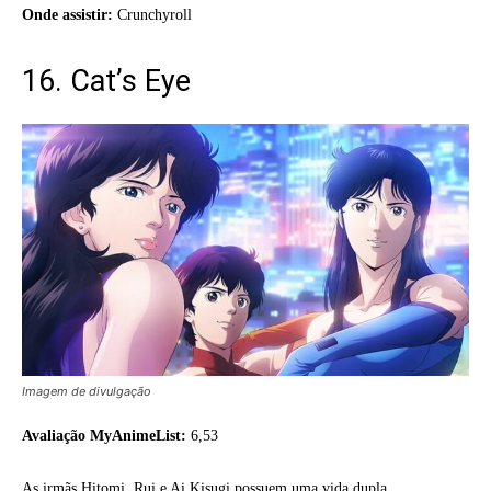
Onde assistir:
Crunchyroll
16. Cat’s Eye
Imagem de divulgação
Avaliação MyAnimeList:
6,53
As irmãs Hitomi, Rui e Ai Kisugi possuem uma vida dupla