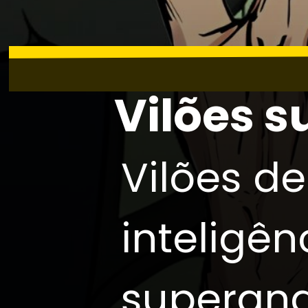
Vilões s
Vilões d
inteligên
superan