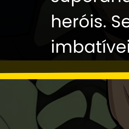
heróis. 
imbatívei