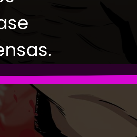
ase
ensas.