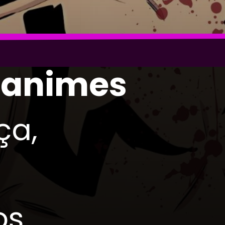
e animes
ça,
os