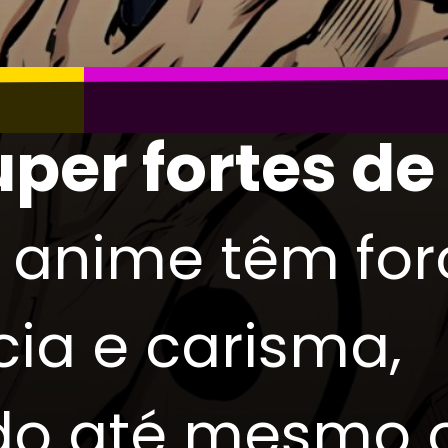
uper fortes d
e anime têm for
cia e carisma,
do até mesmo 