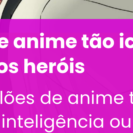
de anime tão i
os heróis
ilões de anime
 inteligência o