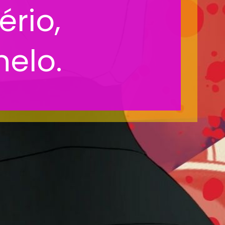
ério,
nelo.