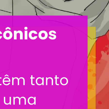
cônicos
 têm tanto
u uma