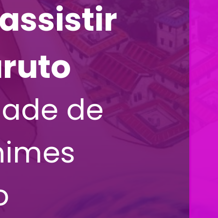
ssistir
aruto
dade de
animes
o