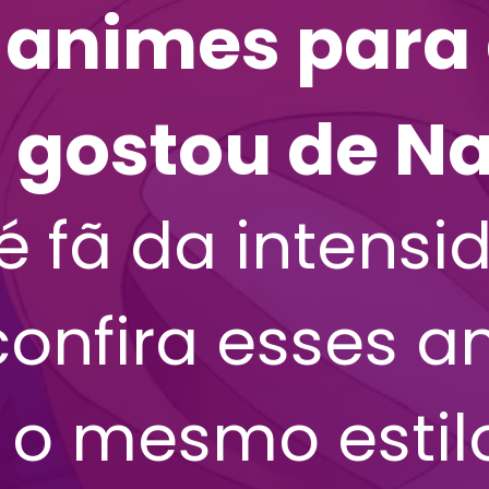
animes para a
 gostou de N
é fã da intensi
confira esses 
 o mesmo estil