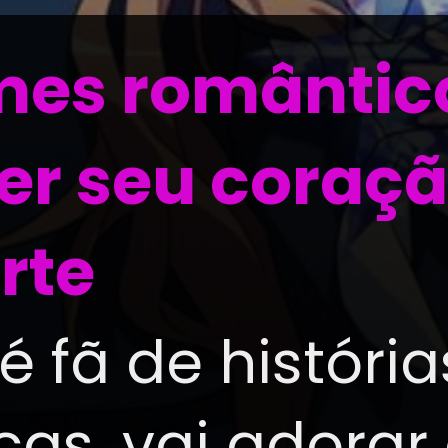
mes romântic
er seu coraçã
rte
é fã de história
as, vai adorar