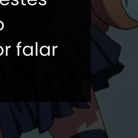
o
 falar