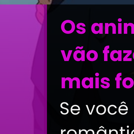
Os ani
vão faz
mais fo
Se você 
romântic