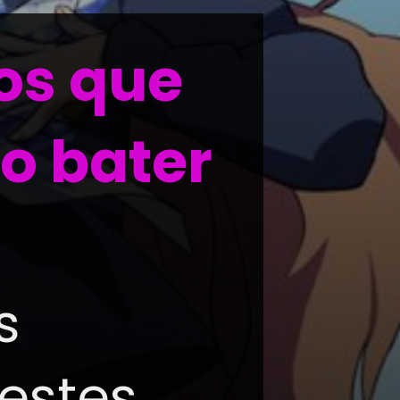
os que
o bater
s
 estes