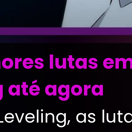
ores lutas em
g até agora
Leveling, as lut