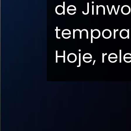
de Jinw
tempora
Hoje, re