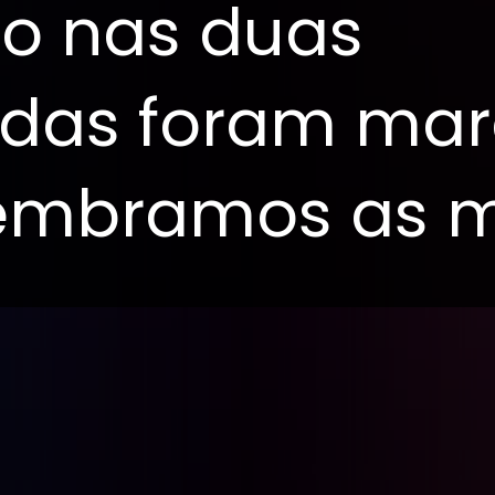
oo nas duas
das foram mar
lembramos as m