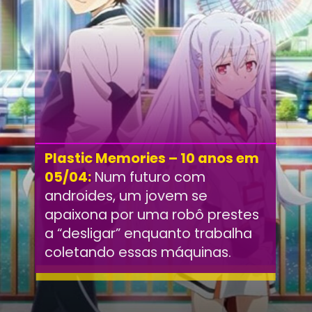
Plastic Memories – 10 anos em
05/04:
Num futuro com
androides, um jovem se
apaixona por uma robô prestes
a “desligar” enquanto trabalha
coletando essas máquinas.