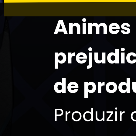
Animes 
prejudi
de prod
Produzir 