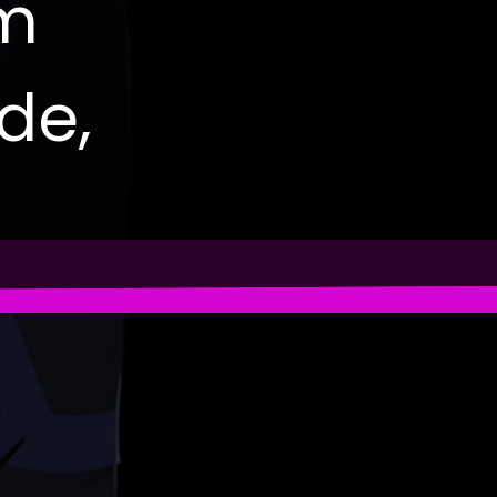
em
de,