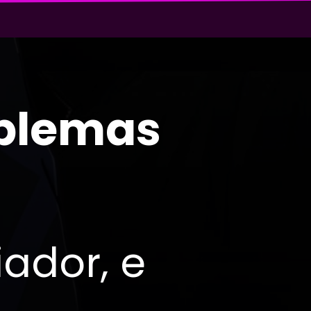
oblemas
iador, e