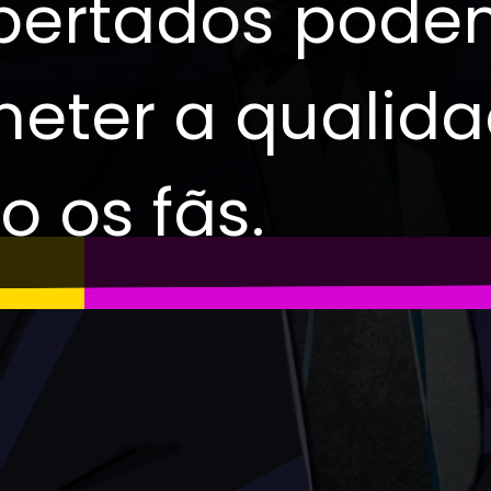
apertados pod
ter a qualida
o os fãs.