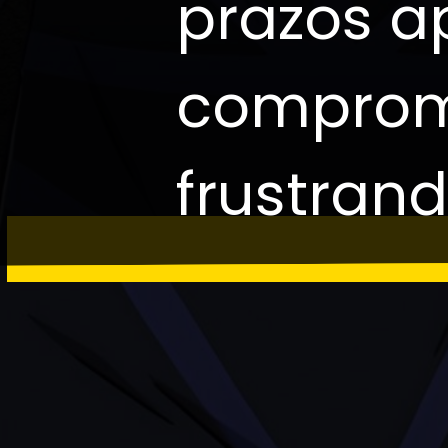
prazos 
comprome
frustrand