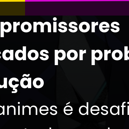
promissores
cados por pr
ução
animes é desaf