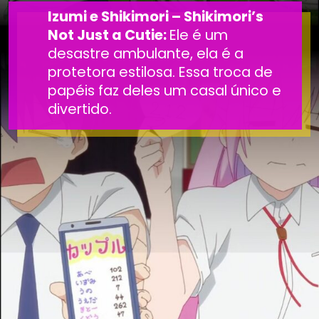
Izumi e Shikimori – Shikimori’s
Not Just a Cutie:
Ele é um
desastre ambulante, ela é a
protetora estilosa. Essa troca de
papéis faz deles um casal único e
divertido.