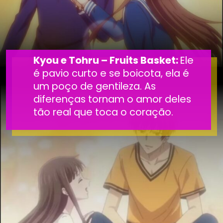
Kyou e Tohru – Fruits Basket:
Ele
é pavio curto e se boicota, ela é
um poço de gentileza. As
diferenças tornam o amor deles
tão real que toca o coração.