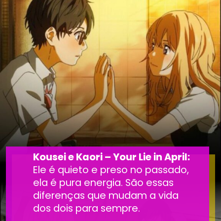
Kousei e Kaori – Your Lie in April:
Ele é quieto e preso no passado,
ela é pura energia. São essas
diferenças que mudam a vida
dos dois para sempre.