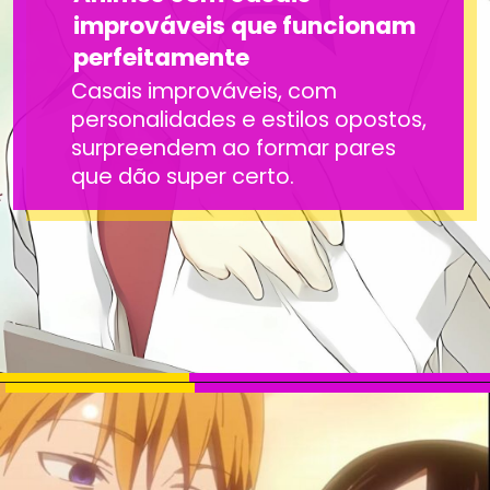
improváveis que funcionam
perfeitamente
Casais improváveis, com
personalidades e estilos opostos,
surpreendem ao formar pares
que dão super certo.