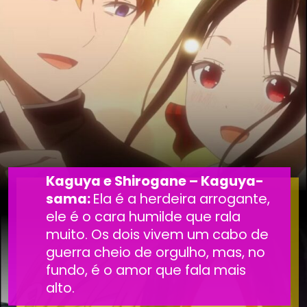
Kaguya e Shirogane – Kaguya-
sama:
Ela é a herdeira arrogante,
ele é o cara humilde que rala
muito. Os dois vivem um cabo de
guerra cheio de orgulho, mas, no
fundo, é o amor que fala mais
alto.