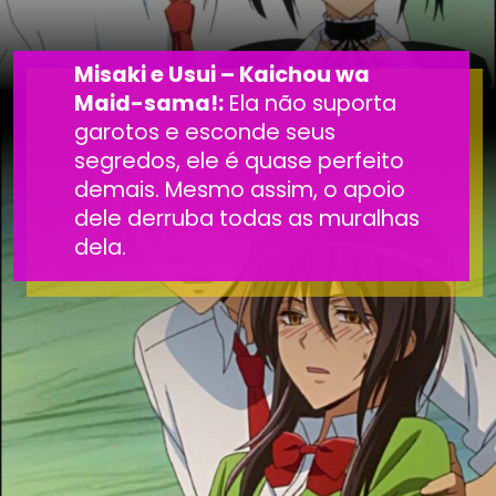
Misaki e Usui – Kaichou wa
Maid-sama!:
Ela não suporta
garotos e esconde seus
segredos, ele é quase perfeito
demais. Mesmo assim, o apoio
dele derruba todas as muralhas
dela.