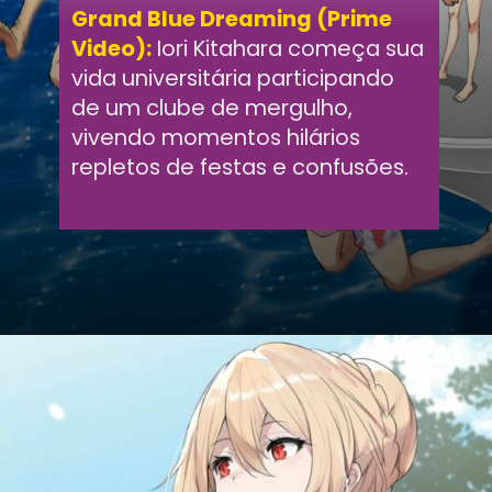
Grand Blue Dreaming (Prime
Video):
Iori Kitahara começa sua
vida universitária participando
de um clube de mergulho,
vivendo momentos hilários
repletos de festas e confusões.