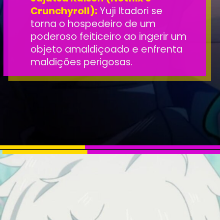
Crunchyroll):
Yuji Itadori se
torna o hospedeiro de um
poderoso feiticeiro ao ingerir um
objeto amaldiçoado e enfrenta
maldições perigosas.