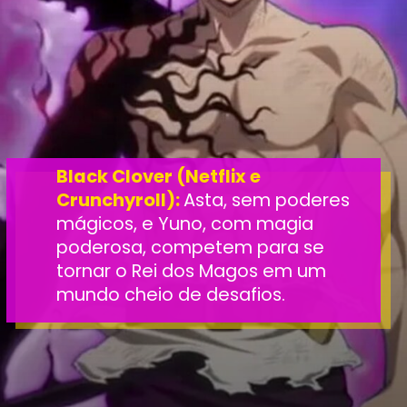
Black Clover (Netflix e
Crunchyroll):
Asta, sem poderes
mágicos, e Yuno, com magia
poderosa, competem para se
tornar o Rei dos Magos em um
mundo cheio de desafios.