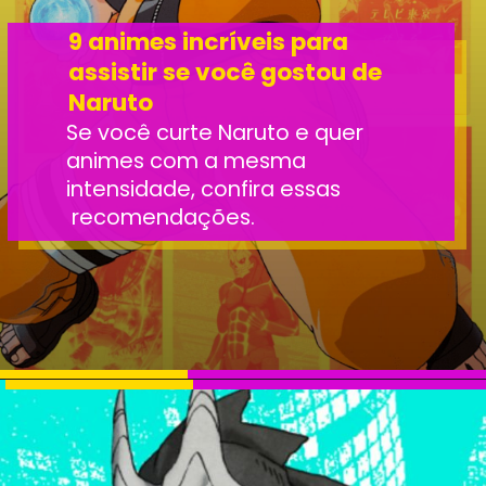
9 animes incríveis para
assistir se você gostou de
Naruto
Se você curte Naruto e quer
animes com a mesma
intensidade, confira essas
recomendações.