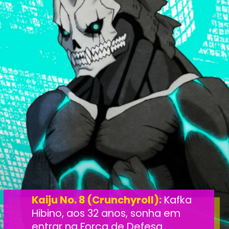
Kaiju No. 8 (Crunchyroll):
Kafka
Hibino, aos 32 anos, sonha em
entrar na Força de Defesa