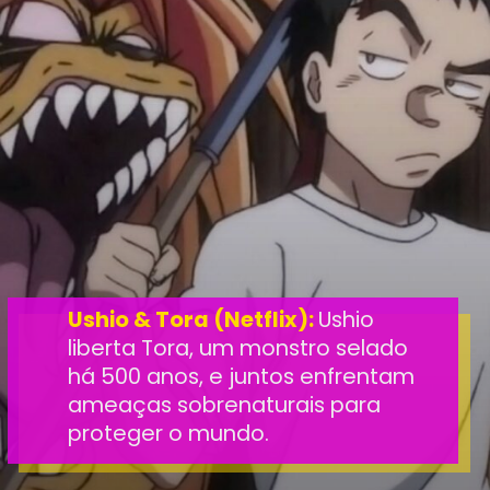
Ushio & Tora (Netflix):
Ushio
liberta Tora, um monstro selado
há 500 anos, e juntos enfrentam
ameaças sobrenaturais para
proteger o mundo.