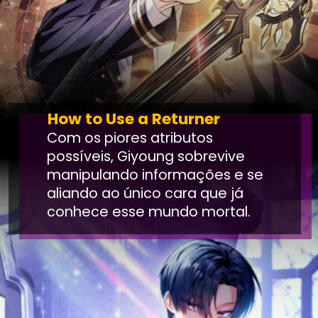
How to Use a Returner
Com os piores atributos
possíveis, Giyoung sobrevive
manipulando informações e se
aliando ao único cara que já
conhece esse mundo mortal.